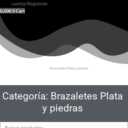
cuenta/Registrate
0,00
€
0
Cart
Inicio
/ Brazaletes Plata y piedras
Categoría: Brazaletes Plata
y piedras
Búsqueda