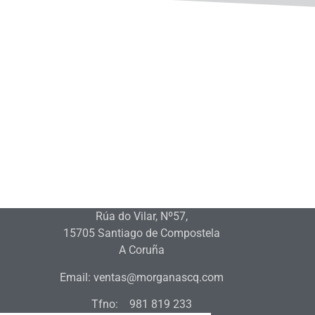
Rúa do Vilar, Nº57,
15705 Santiago de Compostela
A Coruña
Email: ventas@morganascq.com
Tfno: 981 819 233