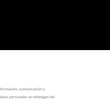
nformación, comunicación y
s datos personales se obtengan del