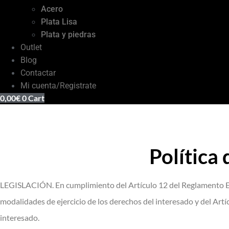
Acero
Plata Lisa
Plata y piedras
Outlet
Blog
Contactar
Mi cuenta/Registrate
0,00
€
0
Cart
Política
LEGISLACIÓN. En cumplimiento del Artículo 12 del Reglamento Eur
modalidades de ejercicio de los derechos del interesado y del Artí
interesado.