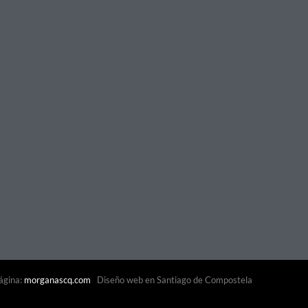
ágina:
morganascq.com
Diseño web en Santiago de Compostela