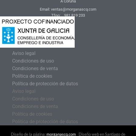
A Coruña
Email: ventas@morganascq.com
Tfno: 981 819 233
Aviso legal
Condiciones de uso
Condiciones de venta
Política de cookies
Política de protección de datos
Aviso legal
Condiciones de uso
Condiciones de venta
Política de cookies
Política de protección de datos
Diseño de la página:
morganascq.com
Diseño web en Santiago de