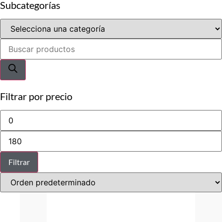
Subcategorías
Búsqueda
de
productos
Filtrar por precio
Precio
mínimo
Precio
máximo
Filtrar