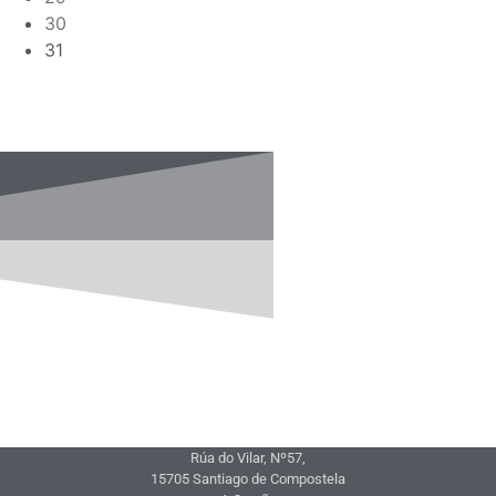
30
31
Rúa do Vilar, Nº57,
15705 Santiago de Compostela