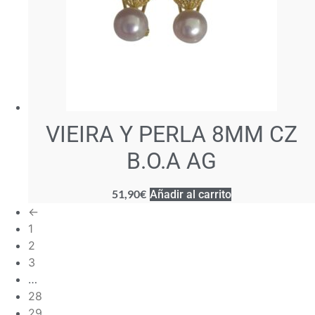
VIEIRA Y PERLA 8MM CZ
B.O.A AG
51,90
€
Añadir al carrito
←
1
2
3
…
28
29