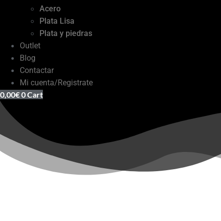
Acero
Plata Lisa
Plata y piedras
Outlet
Blog
Contactar
Mi cuenta/Registrate
0,00
€
0
Cart
In