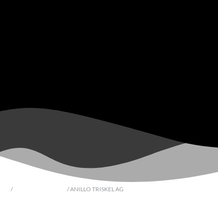
icio
/
Souvenir del Camino
/ ANILLO TRISKEL AG