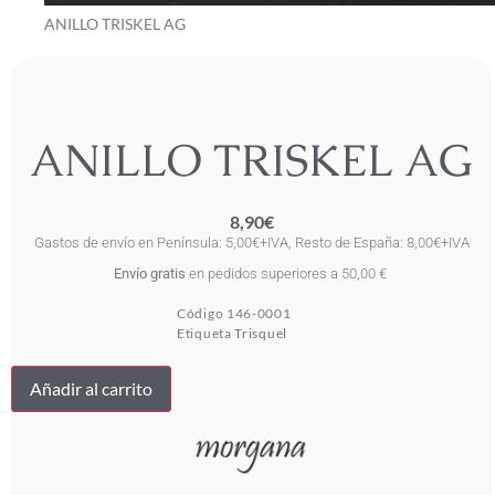
ANILLO TRISKEL AG
ANILLO TRISKEL AG
8,90
€
Gastos de envío en Península: 5,00€+IVA, Resto de España: 8,00€+IVA
Envío gratis
en pedidos superiores a 50,00 €
Código
146-0001
Etiqueta
Trisquel
ANILLO
Añadir al carrito
TRISKEL
AG
cantidad