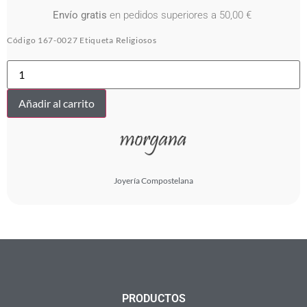
Envío gratis
en pedidos superiores a 50,00 €
Código
167-0027
Etiqueta
Religiosos
CHARM
BICI
PEREGRINO
AG
Añadir al carrito
cantidad
Joyería Compostelana
PRODUCTOS