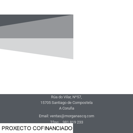
Rúa do Vilar, Nº57,
15705 Santiago de Compostela
A Coruña
Email: ventas@morganascq.com
Tfno: 981 819 233