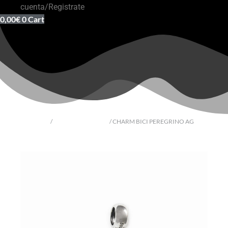
cuenta/Registrate
0,00
€
0
Cart
Inicio
/
Souvenir del Camino
/ CHARM BICI PEREGRINO AG