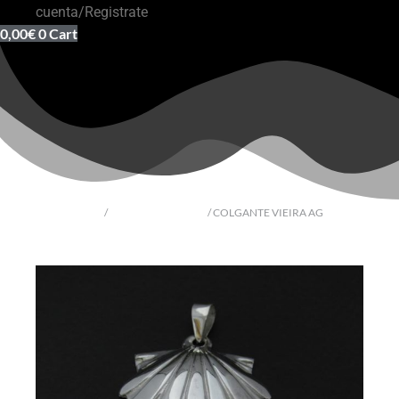
cuenta/Registrate
0,00
€
0
Cart
Inicio
/
Souvenir del Camino
/ COLGANTE VIEIRA AG