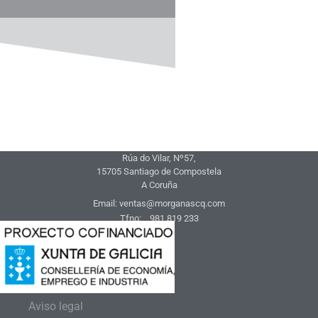
Rúa do Vilar, Nº57,
15705 Santiago de Compostela
A Coruña
Email: ventas@morganascq.com
Tfno: 981 819 233
Aviso legal