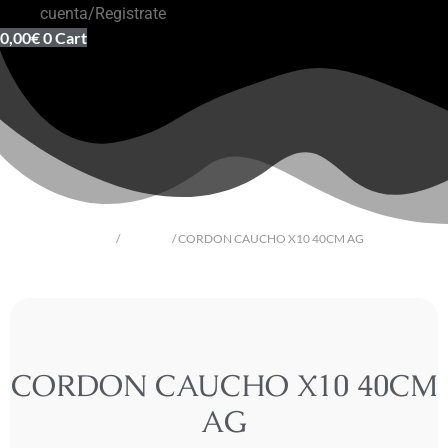
cuenta/Registrate
0,00
€
0
Cart
Inicio
/
Plata Lisa
/ CORDON CAUCHO X10 40CM AG
CORDON CAUCHO X10 40CM
AG