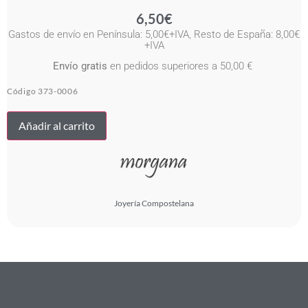
6,50
€
Gastos de envío en Península: 5,00€+IVA, Resto de España: 8,00€
+IVA
Envío gratis
en pedidos superiores a 50,00 €
Código
373-0006
CORDON
Añadir al carrito
CAUCHO
X10
40CM
AG
cantidad
Joyería Compostelana