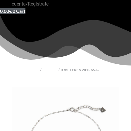
cuenta/Registrate
0,00
€
0
Cart
Inicio
/
Brazaletes
/ TOBILLERE 5 VIEIRAS AG