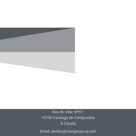
Rúa do Vilar, Nº57,
15705 Santiago de Compostela
A Coruña
Email: ventas@morganascq.com